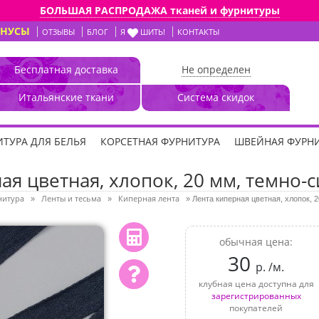
БОЛЬШАЯ РАСПРОДАЖА тканей и фурнитуры
ОНУСЫ
ОТЗЫВЫ
БЛОГ
Я
ШИТЬ!
КОНТАКТЫ
Бесплатная доставка
Не определен
Итальянские ткани
Система скидок
ТУРА ДЛЯ БЕЛЬЯ
КОРСЕТНАЯ ФУРНИТУРА
ШВЕЙНАЯ ФУРН
ая цветная, хлопок, 20 мм, темно-с
нитура
Ленты и тесьма
Киперная лента
»
»
»
Лента киперная цветная, хлопок, 
обычная цена:
30
р. /м.
клубная цена доступна для
зарегистрированных
покупателей