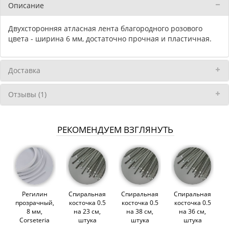
Описание
Двухсторонняя атласная лента благородного розового
цвета - ширина 6 мм, достаточно прочная и пластичная.
Доставка
Отзывы (1)
РЕКОМЕНДУЕМ ВЗГЛЯНУТЬ
Регилин
Спиральная
Спиральная
Спиральная
прозрачный,
косточка 0.5
косточка 0.5
косточка 0.5
8 мм,
на 23 см,
на 38 см,
на 36 см,
Corseteria
штука
штука
штука
(014808)
(014601)
(010564)
(010563)