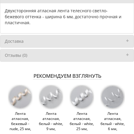
Двухсторонняя атласная лента телесного светло-
бежевого оттенка - ширина 6 мм, достаточно прочная и
пластичная.
Доставка
Отзывы (0)
РЕКОМЕНДУЕМ ВЗГЛЯНУТЬ
Лента
Лента
Лента
Лента
атласная,
атласная,
атласная,
атласная,
бежевый -
белый - white,
белый - white,
белый - white,
nude, 25 мм,
9 мм,
25 мм,
6 мм,
Corseteria
Corseteria
Corseteria
Corseteria