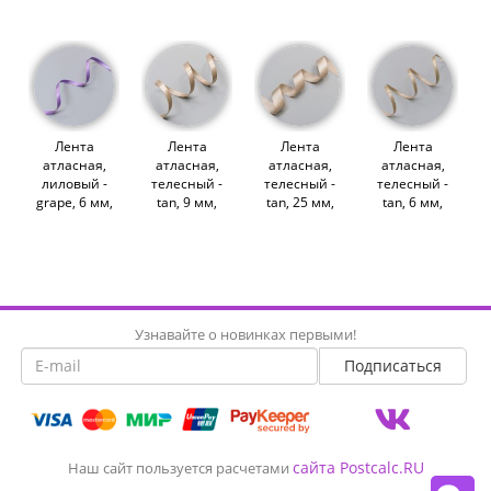
(011756)
(011904)
(011754)
(009953)
Лента
Лента
Лента
Лента
атласная,
атласная,
атласная,
атласная,
лиловый -
телесный -
телесный -
телесный -
grape, 6 мм,
tan, 9 мм,
tan, 25 мм,
tan, 6 мм,
Corseteria
Corseteria
Corseteria
Corseteria
(012886)
(011906)
(011758)
(009954)
Узнавайте о новинках первыми!
сайта Postcalc.RU
Наш сайт пользуется расчетами