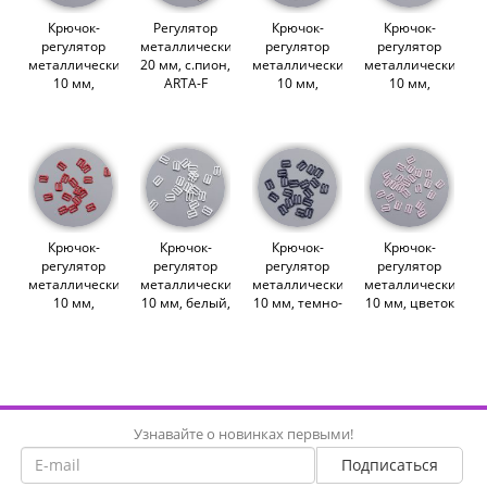
Крючок-
Регулятор
Крючок-
Крючок-
регулятор
металлический,
регулятор
регулятор
металлический,
20 мм, с.пион,
металлический,
металлический,
10 мм,
ARTA-F
10 мм,
10 мм,
черный,
(011859)
молочный,
сливовое
ARTA-F
ARTA-F
вино, ARTA-F
(011869)
(011863)
(011865)
Крючок-
Крючок-
Крючок-
Крючок-
регулятор
регулятор
регулятор
регулятор
металлический,
металлический,
металлический,
металлический,
10 мм,
10 мм, белый,
10 мм, темно-
10 мм, цветок
красный,
ARTA-F
синий, ARTA-
миндаля,
ARTA-F
(011862)
F (011864)
ARTA-F
(011866)
(011868)
Узнавайте о новинках первыми!