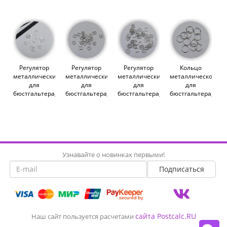
(010548)
(007822)
мм (613
мм (613
DG/20)
DG/12)
(013771)
(012315)
Регулятор
Регулятор
Регулятор
Кольцо
металлический
металлический
металлический
металлическое
для
для
для
для
бюстгальтера,
бюстгальтера,
бюстгальтера,
бюстгальтера,
серебро, 15
серебро, 8 мм
серебро, 10
серебро, 18
мм (613
(613 DG/8)
мм (613
мм (6 DG/18)
DG/15)
(009806)
DG/10)
(013772)
(010550)
(009800)
Узнавайте о новинках первыми!
сайта Postcalc.RU
Наш сайт пользуется расчетами