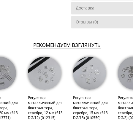
Доставка
Отзывы (0)
РЕКОМЕНДУЕМ ВЗГЛЯНУТЬ
р
Регулятор
Регулятор
Регулят
еский для
металлический для
металлический для
металли
тера,
бюстгальтера,
бюстгальтера,
бюстгал
20 мм (613
серебро, 12 мм (613
серебро, 15 мм (613
серебро,
13771)
DG/12) (012315)
DG/15) (010550)
DG/8) (0