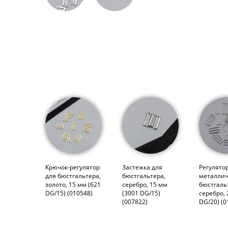
Крючок-регулятор
Застежка для
Регулято
для бюстгальтера,
бюстгальтера,
металлич
золото, 15 мм (621
серебро, 15 мм
бюстгаль
DG/15) (010548)
(3001 DG/15)
серебро, 
(007822)
DG/20) (0