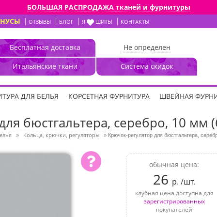
БОЛЬШАЯ РАСПРОДАЖА тканей и фурнитуры
ОНУСЫ
ОТЗЫВЫ
БЛОГ
Я
ШИТЬ!
КОНТАКТЫ
Бесплатная доставка
Не определен
Итальянские ткани
Система скидок
ТУРА ДЛЯ БЕЛЬЯ
КОРСЕТНАЯ ФУРНИТУРА
ШВЕЙНАЯ ФУРН
ля бюстгальтера, серебро, 10 мм (
елья
Кольца, крючки, регуляторы
»
»
Крючок-регулятор для бюстгальтера, серебр
обычная цена:
26
р. /шт.
клубная цена доступна для
зарегистрированных
покупателей