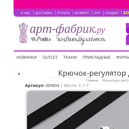
Б
О НАС
ДОСТАВКА
ОПЛАТА
ВОЗВРАТ
ОПТ
СКИДКИ
НОВИНКИ
OUTLET
ТКАНИ
ПРИКЛАДНЫЕ
ФУРНИ
Крючок-регулятор д
Главная
Фурнитура для б
Артикул:
009804
| Место: C-1-7