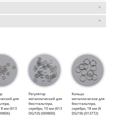
ор
Регулятор
Кольцо
ческий для
металлический для
металлическое для
ьтера,
бюстгальтера,
бюстгальтера,
 8 мм (613
серебро, 10 мм (613
серебро, 18 мм (6
09806)
DG/10) (009800)
DG/18) (013772)