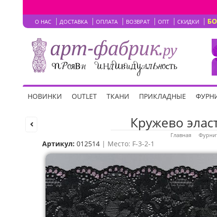
Б
О НАС
ДОСТАВКА
ОПЛАТА
ВОЗВРАТ
ОПТ
СКИДКИ
НОВИНКИ
OUTLET
ТКАНИ
ПРИКЛАДНЫЕ
ФУРНИ
Кружево эласт
Главная
Фурнит
Артикул:
012514
| Место: F-3-2-1