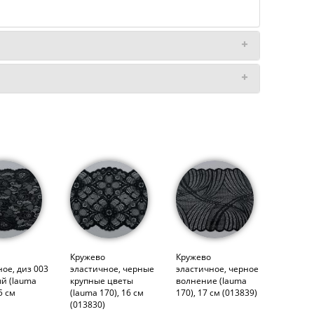
Кружево
Кружево
ое, диз 003
эластичное, черные
эластичное, черное
й (lauma
крупные цветы
волнение (lauma
5 см
(lauma 170), 16 см
170), 17 см (013839)
(013830)