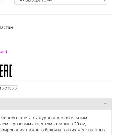
ластан
вия)
ТЬ ОТЗЫВ
о черного цвета с ажурным растительным
аем с розовым акцентом - ширина 20 см,
корирования нижнего белья и тонких женственных