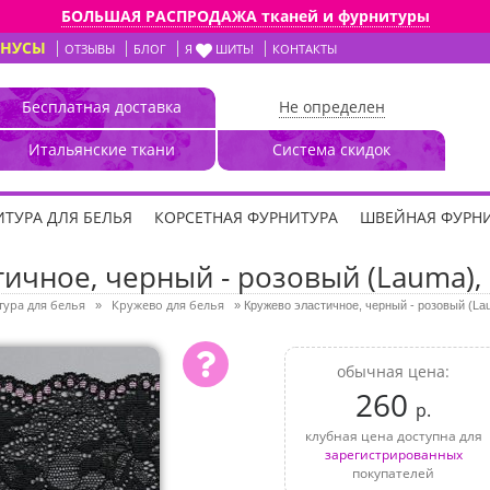
БОЛЬШАЯ РАСПРОДАЖА тканей и фурнитуры
ОНУСЫ
ОТЗЫВЫ
БЛОГ
Я
ШИТЬ!
КОНТАКТЫ
Бесплатная доставка
Не определен
Итальянские ткани
Система скидок
ТУРА ДЛЯ БЕЛЬЯ
КОРСЕТНАЯ ФУРНИТУРА
ШВЕЙНАЯ ФУРН
ичное, черный - розовый (Lauma), 
ура для белья
Кружево для белья
»
»
Кружево эластичное, черный - розовый (Lau
обычная цена:
260
р.
клубная цена доступна для
зарегистрированных
покупателей