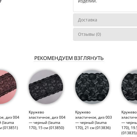
изделий.
Доставка
Отзывы (0)
РЕКОМЕНДУЕМ ВЗГЛЯНУТЬ
Кружево
Кружево
Кружево
ое, диз 004
эластичное, диз 004
эластичное, диз 003
эластичн
 (lauma
— черный (lauma
— черный (lauma
— черны
см (013851)
170), 15 см (013850)
170), 21 см (013836)
170), 19.
(013835)