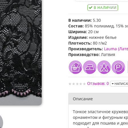
В НАЛИЧИИ
В наличии:
5.30
Состав:
85% полиамид, 15% э
Ширина:
20 см
Изделие:
нижнее белье
Плотность:
80 г/м2
Производитель:
Lauma (Лат
Производство:
Латвия
Отзывов: 0
НАПИСА
Описание
Тонкое эластичное кружев
орнаментом и фигурным кр
подходит для пошива и де