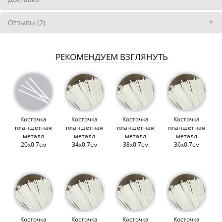
Отзывы (2)
РЕКОМЕНДУЕМ ВЗГЛЯНУТЬ
Косточка
Косточка
Косточка
Косточка
планшетная
планшетная
планшетная
планшетная
металл
металл
металл
металл
20х0.7см
34х0.7см
38х0.7см
36х0.7см
(Wissner)
(Wissner)
(Wissner)
(Wissner)
(013956)
(007809)
(006417)
(006416)
Косточка
Косточка
Косточка
Косточка