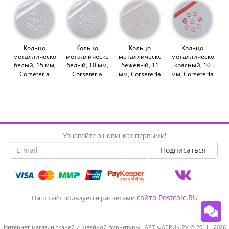
Кольцо
Кольцо
Кольцо
Кольцо
металлическое,
металлическое,
металлическое,
металлическое,
белый, 15 мм,
белый, 10 мм,
бежевый, 11
красный, 10
Corseteria
Corseteria
мм, Corseteria
мм, Corseteria
(014870)
(014694)
(014872)
(014708)
Узнавайте о новинках первыми!
сайта Postcalc.RU
Наш сайт пользуется расчетами
Интернет-магазин тканей и швейной фурнитуры - АРТ-ФАБРИК.РУ © 2011 - 2026