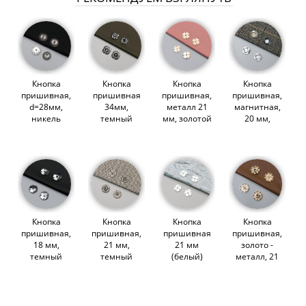
Кнопка
Кнопка
Кнопка
Кнопка
пришивная,
пришивная
пришивная,
пришивная,
d=28мм,
34мм,
металл 21
магнитная,
никель
темный
мм, золотой
20 мм,
(000519)
никель
лак (011669)
темный
(000522)
никель
(000525)
Кнопка
Кнопка
Кнопка
Кнопка
пришивная,
пришивная,
пришивная
пришивная,
18 мм,
21 мм,
21 мм
золото -
темный
темный
(белый)
металл, 21
никель
никель
(008786)
мм (009723)
(012495)
(004961)