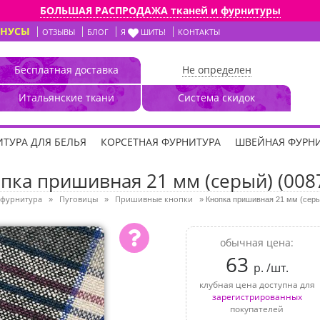
БОЛЬШАЯ РАСПРОДАЖА тканей и фурнитуры
ОНУСЫ
ОТЗЫВЫ
БЛОГ
Я
ШИТЬ!
КОНТАКТЫ
Бесплатная доставка
Не определен
Итальянские ткани
Система скидок
ТУРА ДЛЯ БЕЛЬЯ
КОРСЕТНАЯ ФУРНИТУРА
ШВЕЙНАЯ ФУРН
пка пришивная 21 мм (серый) (008
фурнитура
Пуговицы
Пришивные кнопки
»
»
»
Кнопка пришивная 21 мм (серы
обычная цена:
63
р. /шт.
клубная цена доступна для
зарегистрированных
покупателей