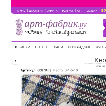
Б
О НАС
ДОСТАВКА
ОПЛАТА
ВОЗВРАТ
ОПТ
СКИДКИ
НОВИНКИ
OUTLET
ТКАНИ
ПРИКЛАДНЫЕ
ФУРНИ
Кно
Швейная 
Артикул:
008784
| Место: B-1-5-10