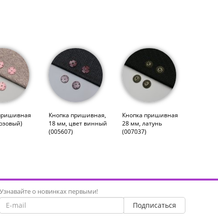
пришивная
Кнопка пришивная,
Кнопка пришивная
розовый)
18 мм, цвет винный
28 мм, латунь
(005607)
(007037)
Узнавайте о новинках первыми!