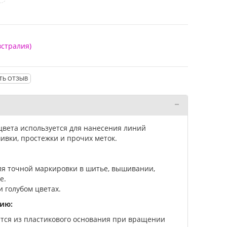
встралия)
ТЬ ОТЗЫВ
цвета используется для нанесения линий
ивки, простежки и прочих меток.
ля точной маркировки в шитье, вышивании,
е.
и голубом цветах.
ию:
ётся из пластикового основания при вращении