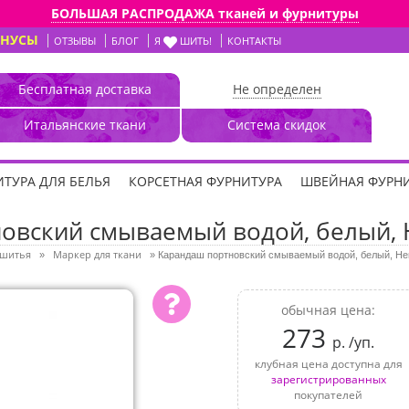
БОЛЬШАЯ РАСПРОДАЖА тканей и фурнитуры
ОНУСЫ
ОТЗЫВЫ
БЛОГ
Я
ШИТЬ!
КОНТАКТЫ
Бесплатная доставка
Не определен
Итальянские ткани
Система скидок
ТУРА ДЛЯ БЕЛЬЯ
КОРСЕТНАЯ ФУРНИТУРА
ШВЕЙНАЯ ФУРН
овский смываемый водой, белый, H
 шитья
Маркер для ткани
»
»
Карандаш портновский смываемый водой, белый, Hem
обычная цена:
273
р. /уп.
клубная цена доступна для
зарегистрированных
покупателей