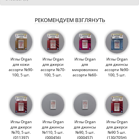
РЕКОМЕНДУЕМ ВЗГЛЯНУТЬ
Иглы Organ
Иглы Organ
Иглы Organ
Иглы Organ
для кожи
для джерси
для
для джинсы
ассорти №90-
ассорти №70-
микроволокна
ассорти №90-
100, 5 шт.
100, 5 шт.
ассорти №60-
100, 5 шт.
(000459)
(011400)
70, 5 шт.
(002283)
(003603)
Иглы Organ
Иглы Organ
Иглы Organ
Иглы Organ
для джерси
для джинсы
для джинсы
для джерси
№70, 5 шт.
№110, 5 шт.
№90, 5 шт.
№90 5 шт.
(011397)
(000456)
(000457)
(130/705Н)