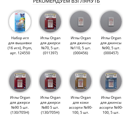
РЕКОМЕНДУЕМ ВЗГЛЯНУТЬ
Набор игл
Иглы Organ
Иглы Organ
Иглы Organ
для вышивки
для джерси
для джинсы
для джинсы
(16 игл), Prym,
№70, 5 шт.
№110, 5 шт.
№90, 5 шт.
арт. 124550
(011397)
(000456)
(000457)
Иглы Organ
Иглы Organ
Иглы Organ
Иглы Organ
для джерси
для джерси
для кожи
для джинсы
№90 5 шт.
№80 5 шт.
ассорти №90-
ассорти №90-
(130/705Н)
(130/705Н)
100, 5 шт.
100, 5 шт.
(011399)
(011398)
(000459)
(002283)