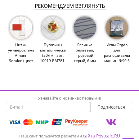
РЕКОМЕНДУЕМ ВЗГЛЯНУТЬ
Нитки
Пуговицы
Резинка
Иглы Organ
универсальные
металлические
бельевая,
для
Amann
(20мм), арт.
грозовой
распошивальных
Seralon (цвет
10019-BM781-
серый, 6 мм
машин №90 5
1176)
OSO-32
(1405/6)
шт. (EL x 705)
(009664)
(007203)
Узнавайте о новинках первыми!
сайта Postcalc.RU
Наш сайт пользуется расчетами