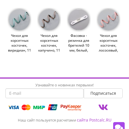
(011985)
M.Letizia
(013457)
(013626)
Чехол для
Чехол для
Фасовка -
Чехол для
корсетных
корсетных
резинка для
корсетных
косточек,
косточек,
бретелей 10
косточек,
виридиан, 11
капучино, 11
мм, белый,
лососевый,
мм, Турция
мм, Турция
1.45 метра
11 мм,
(013461)
(013451)
(012129)
Турция
(013456)
Узнавайте о новинках первыми!
сайта Postcalc.RU
Наш сайт пользуется расчетами