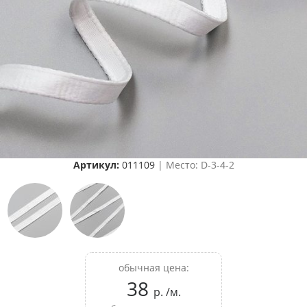
Артикул:
011109
| Место: D-3-4-2
обычная цена:
38
р. /м.