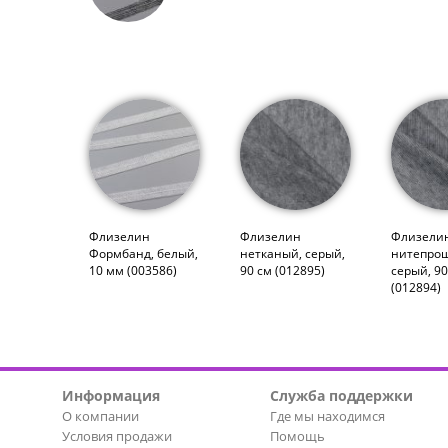
Флизелин
Флизелин
Флизели
Формбанд, белый,
нетканый, серый,
нитепро
10 мм (003586)
90 см (012895)
серый, 90
(012894)
Информация
Служба поддержки
О компании
Где мы находимся
Условия продажи
Помощь