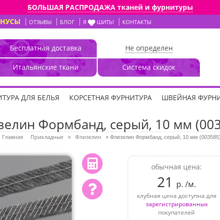
БОЛЬШАЯ РАСПРОДАЖА тканей и фурнитуры
ОНУСЫ
ОТЗЫВЫ
БЛОГ
Я
ШИТЬ!
КОНТАКТЫ
Бесплатная доставка
Не определен
Итальянские ткани
Система скидок
ТУРА ДЛЯ БЕЛЬЯ
КОРСЕТНАЯ ФУРНИТУРА
ШВЕЙНАЯ ФУРН
елин Формбанд, серый, 10 мм (003
Главная
Прикладные
Флизелин
»
»
Флизелин Формбанд, серый, 10 мм (003585
обычная цена:
21
р. /м.
клубная цена доступна для
зарегистрированных
покупателей