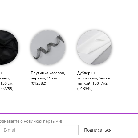
н
Паутинка клеевая,
Дублерин
жный,
черный, 15 мм
корсетный, белый
150 см,
(012882)
мягкий, 150 г/м2
002799)
(013349)
Узнавайте о новинках первыми!