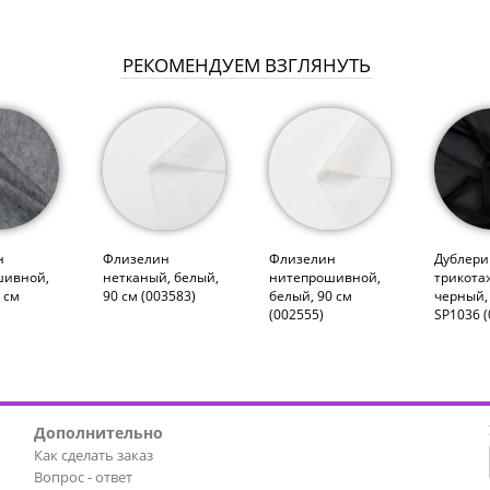
РЕКОМЕНДУЕМ ВЗГЛЯНУТЬ
н
Флизелин
Флизелин
Дублери
шивной,
нетканый, белый,
нитепрошивной,
трикота
 см
90 см (003583)
белый, 90 см
черный, 
(002555)
SP1036 (
Дополнительно
Как сделать заказ
Вопрос - ответ