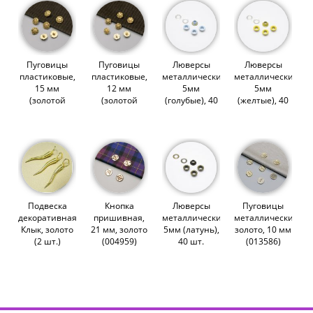
Пуговицы
Пуговицы
Люверсы
Люверсы
пластиковые,
пластиковые,
металлические,
металлические,
15 мм
12 мм
5мм
5мм
(золотой
(золотой
(голубые), 40
(желтые), 40
цветок)
цветок)
шт. (008514)
шт. (008521)
(010151)
(010150)
Подвеска
Кнопка
Люверсы
Пуговицы
декоративная
пришивная,
металлические,
металлические,
Клык, золото
21 мм, золото
5мм (латунь),
золото, 10 мм
(2 шт.)
(004959)
40 шт.
(013586)
(001547)
(008509)